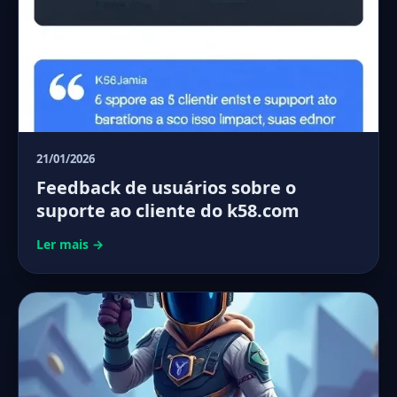
21/01/2026
Feedback de usuários sobre o
suporte ao cliente do k58.com
Ler mais →