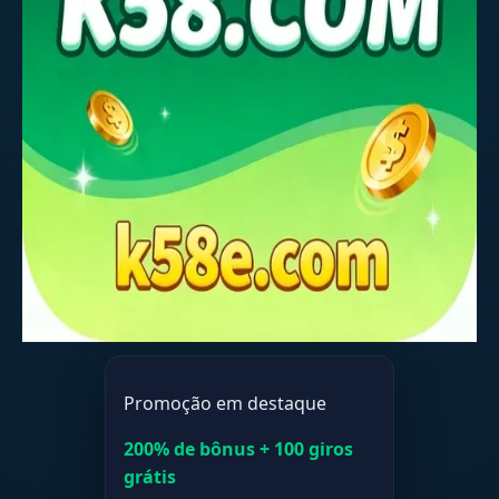
Promoção em destaque
200% de bônus + 100 giros
grátis