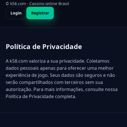
© k58.com - Cassino online Brasil
Login
Registrar
Política de Privacidade
A k58.com valoriza a sua privacidade. Coletamos
dados pessoais apenas para oferecer uma melhor
experiência de jogo. Seus dados são seguros e não
serão compartilhados com terceiros sem sua
autorização. Para mais informações, consulte nossa
Política de Privacidade completa.