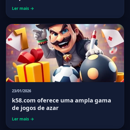
Ler mais →
23/01/2026
k58.com oferece uma ampla gama
de jogos de azar
Ler mais →