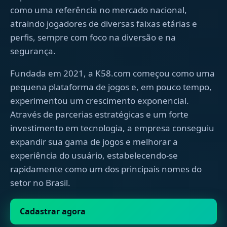
como uma referência no mercado nacional,
atraindo jogadores de diversas faixas etárias e
perfis, sempre com foco na diversão e na
segurança.
Fundada em 2021, a K58.com começou como uma
pequena plataforma de jogos e, em pouco tempo,
experimentou um crescimento exponencial.
Através de parcerias estratégicas e um forte
investimento em tecnologia, a empresa conseguiu
expandir sua gama de jogos e melhorar a
experiência do usuário, estabelecendo-se
rapidamente como um dos principais nomes do
setor no Brasil.
Cadastrar agora