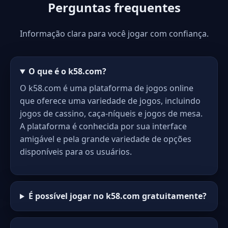
Perguntas frequentes
Informação clara para você jogar com confiança.
O que é o k58.com?
O k58.com é uma plataforma de jogos online
que oferece uma variedade de jogos, incluindo
jogos de cassino, caça-níqueis e jogos de mesa.
A plataforma é conhecida por sua interface
amigável e pela grande variedade de opções
disponíveis para os usuários.
É possível jogar no k58.com gratuitamente?