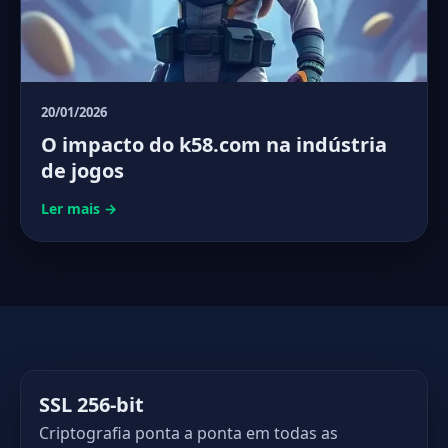
20/01/2026
O impacto do k58.com na indústria
de jogos
Ler mais →
SSL 256-bit
Criptografia ponta a ponta em todas as