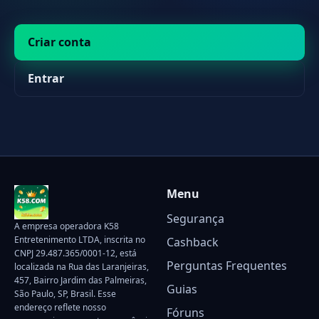
Criar conta
Entrar
Menu
Segurança
A empresa operadora K58
Entretenimento LTDA, inscrita no
Cashback
CNPJ 29.487.365/0001-12, está
Perguntas Frequentes
localizada na Rua das Laranjeiras,
457, Bairro Jardim das Palmeiras,
Guias
São Paulo, SP, Brasil. Esse
endereço reflete nosso
Fóruns